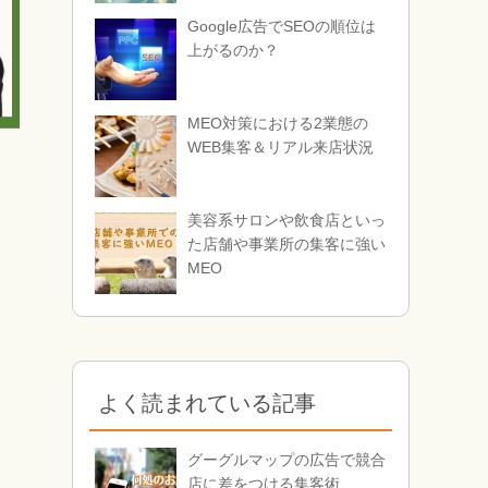
Google広告でSEOの順位は
上がるのか？
MEO対策における2業態の
WEB集客＆リアル来店状況
美容系サロンや飲食店といっ
た店舗や事業所の集客に強い
MEO
よく読まれている記事
グーグルマップの広告で競合
店に差をつける集客術