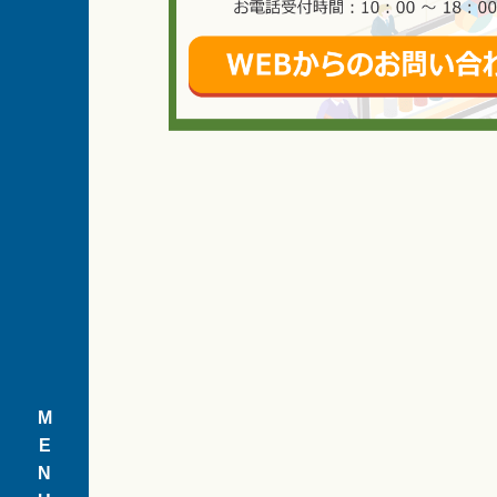
M
E
N