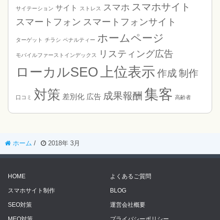
スマホサイト
スマホ
サイト
サイテーション
ストレス
スマートフォン
スマートフォンサイト
ホームページ
ターゲット
チラシ
ペナルティー
リスティング広告
モバイルファーストインデックス
上位表示
ローカルSEO
制作
作成
集客
対策
成果報酬
差別化
広告
口コミ
高齢者
ホーム
/
2018年 3月
HOME
よくあるご質問
スマホサイト制作
BLOG
SEO対策
運営会社概要
MEO対策
プライバシーポリシー